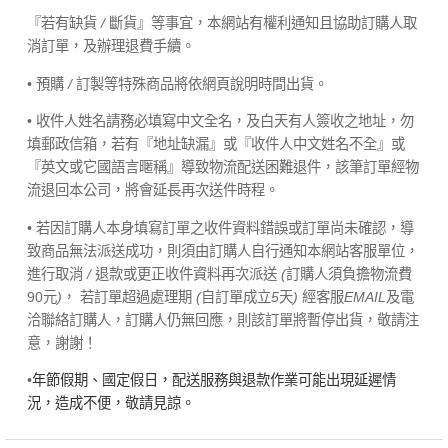
『若有缺貨
/
斷貨』等事宜，本網站有權利通知且協助訂購人取
消訂單，及辦理退費手續。
• 預購
/
訂製等特殊商品將依網頁說明時間出貨。
• 收件人姓名請務必填寫中文全名，及白天有人簽收之地址，勿
填郵政信箱，若有『地址缺漏』或『收件人中文姓名不全』或
『英文或它國語言暱稱』導致物流配送困難退件，該筆訂單經物
流退回本公司，將會延長再次送件時程。
• 若因訂購人本身填寫訂單之收件資料錯誤或訂單尚未確認，導
致商品無法派送成功，則須由訂購人自行通知本網站客服單位，
進行取消
/
退款或更正收件資料再次派送
(
訂購人須負擔物流費
90元
)
， 若訂單超過處理期
(
自訂單成立
5
天
)
經客服
EMAIL
及電
洽聯絡訂購人，訂購人仍無回應，則該訂單將暫停出貨，敬請注
意，謝謝！
•
年節假期、國定假日，配送服務與退款作業可能出現延遲情
況，造成不便，敬請見諒。