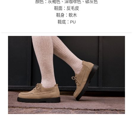
顏色：灰褐色、深咖啡色、碳灰色
鞋面：反毛皮
鞋身：軟木
鞋底：PU