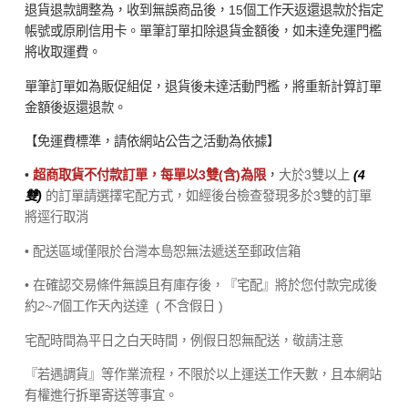
退貨退款調整為，收到無誤商品後，15個工作天返還退款於指定
帳號或原刷信用卡。單筆訂單扣除退貨金額後，如未達免運門檻
將收取運費。
單筆訂單如為販促組促，退貨後未達活動門檻，將重新計算訂單
金額後返還退款。
【免運費標準，請依網站公告之活動為依據】
•
超商取貨不付款訂單，每單以3雙(含)為限
，
大於3雙以上
(4
雙)
的訂單請選擇宅配方式，如經後台檢查發現多於3雙的訂單
將逕行取消
• 配送區域僅限於台灣本島恕無法遞送至郵政信箱
• 在確認交易條件無誤且有庫存後，『宅配』將於您付款完成後
約
2~7
個工作天內送達
( 不含假日 )
宅配時間為平日之白天時間，例假日恕無配送，敬請注意
『若遇調貨』等作業流程，不限於以上運送工作天數，且本網站
有權進行拆單寄送等事宜。