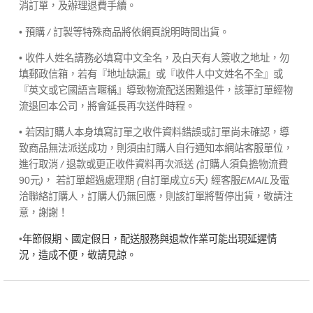
消訂單，及辦理退費手續。
• 預購
/
訂製等特殊商品將依網頁說明時間出貨。
• 收件人姓名請務必填寫中文全名，及白天有人簽收之地址，勿
填郵政信箱，若有『地址缺漏』或『收件人中文姓名不全』或
『英文或它國語言暱稱』導致物流配送困難退件，該筆訂單經物
流退回本公司，將會延長再次送件時程。
• 若因訂購人本身填寫訂單之收件資料錯誤或訂單尚未確認，導
致商品無法派送成功，則須由訂購人自行通知本網站客服單位，
進行取消
/
退款或更正收件資料再次派送
(
訂購人須負擔物流費
90元
)
， 若訂單超過處理期
(
自訂單成立
5
天
)
經客服
EMAIL
及電
洽聯絡訂購人，訂購人仍無回應，則該訂單將暫停出貨，敬請注
意，謝謝！
•
年節假期、國定假日，配送服務與退款作業可能出現延遲情
況，造成不便，敬請見諒。