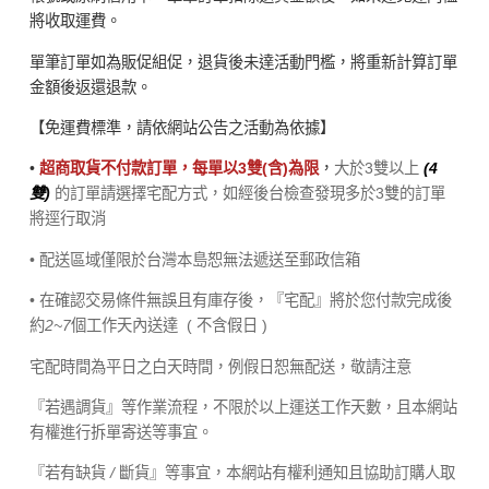
將收取運費。
單筆訂單如為販促組促，退貨後未達活動門檻，將重新計算訂單
金額後返還退款。
【免運費標準，請依網站公告之活動為依據】
•
超商取貨不付款訂單，每單以3雙(含)為限
，
大於3雙以上
(4
雙)
的訂單請選擇宅配方式，如經後台檢查發現多於3雙的訂單
將逕行取消
• 配送區域僅限於台灣本島恕無法遞送至郵政信箱
• 在確認交易條件無誤且有庫存後，『宅配』將於您付款完成後
約
2~7
個工作天內送達
( 不含假日 )
宅配時間為平日之白天時間，例假日恕無配送，敬請注意
『若遇調貨』等作業流程，不限於以上運送工作天數，且本網站
有權進行拆單寄送等事宜。
『若有缺貨
/
斷貨』等事宜，本網站有權利通知且協助訂購人取