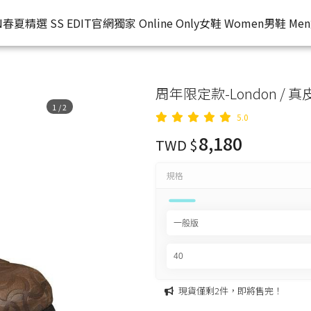
N
春夏精選 SS EDIT
官網獨家 Online Only
女鞋 Women
男鞋 Men
周年限定款-London / 真
1
/
2
5.0
8,180
TWD $
規格
現貨僅剩2件，即將售完！