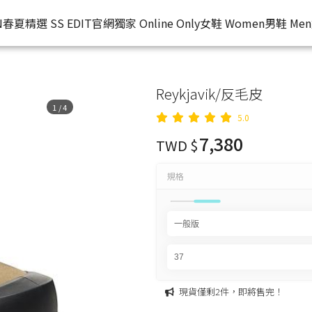
N
春夏精選 SS EDIT
官網獨家 Online Only
女鞋 Women
男鞋 Men
Reykjavik/反毛皮
1
/
4
5.0
7,380
TWD $
規格
現貨僅剩2件，即將售完！