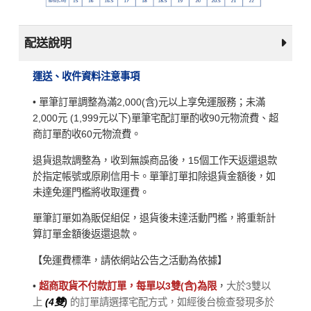
配送說明
運送、收件資料注意事項
• 單筆訂單調整為滿2,000(含)元以上享免運服務；未滿
2,000元 (1,999元以下)單筆宅配訂單酌收90元物流費、超
商訂單酌收60元物流費。
退貨退款調整為，收到無誤商品後，15個工作天返還退款
於指定帳號或原刷信用卡。單筆訂單扣除退貨金額後，如
未達免運門檻將收取運費。
單筆訂單如為販促組促，退貨後未達活動門檻，將重新計
算訂單金額後返還退款。
【免運費標準，請依網站公告之活動為依據】
•
超商取貨不付款訂單，每單以3雙(含)為限
，
大於3雙以
上
(4雙)
的訂單請選擇宅配方式，如經後台檢查發現多於