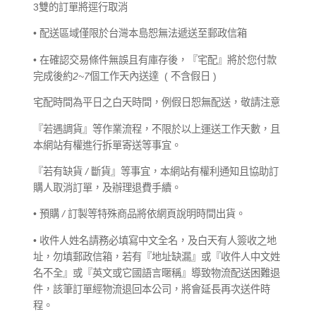
3雙的訂單將逕行取消
• 配送區域僅限於台灣本島恕無法遞送至郵政信箱
• 在確認交易條件無誤且有庫存後，『宅配』將於您付款
完成後約
2~7
個工作天內送達
( 不含假日 )
宅配時間為平日之白天時間，例假日恕無配送，敬請注意
『若遇調貨』等作業流程，不限於以上運送工作天數，且
本網站有權進行拆單寄送等事宜。
『若有缺貨
/
斷貨』等事宜，本網站有權利通知且協助訂
購人取消訂單，及辦理退費手續。
• 預購
/
訂製等特殊商品將依網頁說明時間出貨。
• 收件人姓名請務必填寫中文全名，及白天有人簽收之地
址，勿填郵政信箱，若有『地址缺漏』或『收件人中文姓
名不全』或『英文或它國語言暱稱』導致物流配送困難退
件，該筆訂單經物流退回本公司，將會延長再次送件時
程。