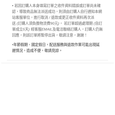
• 若因訂購人本身填寫訂單之收件資料錯誤或訂單尚未確
認，導致商品無法派送成功，則須由訂購人自行通知本網
站客服單位，進行取消
/
退款或更正收件資料再次派
送
(
訂購人須負擔物流費90元
)
， 若訂單超過處理期
(
自訂
單成立
5
天
)
經客服
EMAIL
及電洽聯絡訂購人，訂購人仍無
回應，則該訂單將暫停出貨，敬請注意，謝謝！
•
年節假期、國定假日，配送服務與退款作業可能出現延
遲情況，造成不便，敬請見諒。