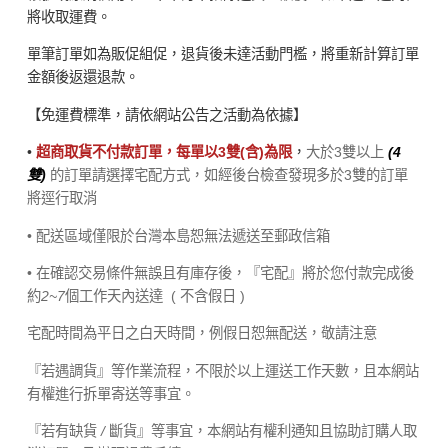
將收取運費。
單筆訂單如為販促組促，退貨後未達活動門檻，將重新計算訂單
金額後返還退款。
【免運費標準，請依網站公告之活動為依據】
•
超商取貨不付款訂單，每單以3雙(含)為限
，
大於3雙以上
(4
雙)
的訂單請選擇宅配方式，如經後台檢查發現多於3雙的訂單
將逕行取消
• 配送區域僅限於台灣本島恕無法遞送至郵政信箱
• 在確認交易條件無誤且有庫存後，『宅配』將於您付款完成後
約
2~7
個工作天內送達
( 不含假日 )
宅配時間為平日之白天時間，例假日恕無配送，敬請注意
『若遇調貨』等作業流程，不限於以上運送工作天數，且本網站
有權進行拆單寄送等事宜。
『若有缺貨
/
斷貨』等事宜，本網站有權利通知且協助訂購人取