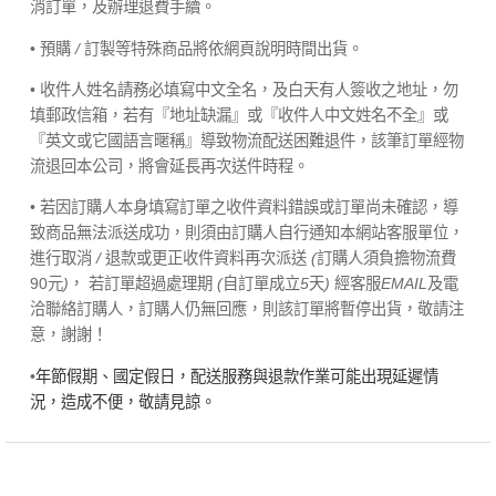
消訂單，及辦理退費手續。
• 預購
/
訂製等特殊商品將依網頁說明時間出貨。
• 收件人姓名請務必填寫中文全名，及白天有人簽收之地址，勿
填郵政信箱，若有『地址缺漏』或『收件人中文姓名不全』或
『英文或它國語言暱稱』導致物流配送困難退件，該筆訂單經物
流退回本公司，將會延長再次送件時程。
• 若因訂購人本身填寫訂單之收件資料錯誤或訂單尚未確認，導
致商品無法派送成功，則須由訂購人自行通知本網站客服單位，
進行取消
/
退款或更正收件資料再次派送
(
訂購人須負擔物流費
90元
)
， 若訂單超過處理期
(
自訂單成立
5
天
)
經客服
EMAIL
及電
洽聯絡訂購人，訂購人仍無回應，則該訂單將暫停出貨，敬請注
意，謝謝！
•
年節假期、國定假日，配送服務與退款作業可能出現延遲情
況，造成不便，敬請見諒。