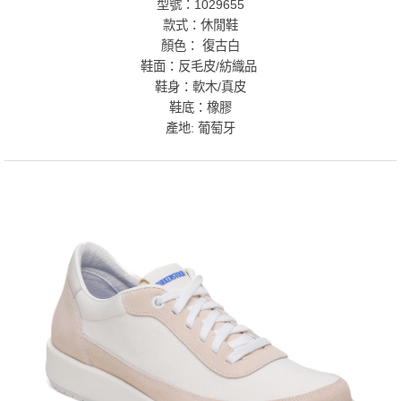
型號：1029655
款式：休閒鞋
顏色： 復古白
鞋面：反毛皮/紡織品
鞋身：軟木/真皮
鞋底：橡膠
產地: 葡萄牙