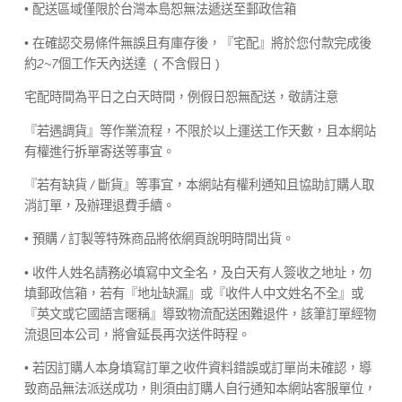
• 配送區域僅限於台灣本島恕無法遞送至郵政信箱
• 在確認交易條件無誤且有庫存後，『宅配』將於您付款完成後
約
2~7
個工作天內送達
( 不含假日 )
宅配時間為平日之白天時間，例假日恕無配送，敬請注意
『若遇調貨』等作業流程，不限於以上運送工作天數，且本網站
有權進行拆單寄送等事宜。
『若有缺貨
/
斷貨』等事宜，本網站有權利通知且協助訂購人取
消訂單，及辦理退費手續。
• 預購
/
訂製等特殊商品將依網頁說明時間出貨。
• 收件人姓名請務必填寫中文全名，及白天有人簽收之地址，勿
填郵政信箱，若有『地址缺漏』或『收件人中文姓名不全』或
『英文或它國語言暱稱』導致物流配送困難退件，該筆訂單經物
流退回本公司，將會延長再次送件時程。
• 若因訂購人本身填寫訂單之收件資料錯誤或訂單尚未確認，導
致商品無法派送成功，則須由訂購人自行通知本網站客服單位，