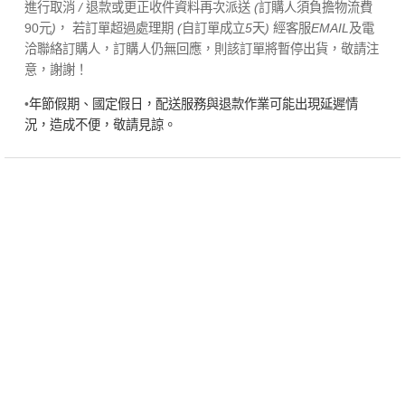
進行取消
/
退款或更正收件資料再次派送
(
訂購人須負擔物流費
90元
)
， 若訂單超過處理期
(
自訂單成立
5
天
)
經客服
EMAIL
及電
洽聯絡訂購人，訂購人仍無回應，則該訂單將暫停出貨，敬請注
意，謝謝！
•
年節假期、國定假日，配送服務與退款作業可能出現延遲情
況，造成不便，敬請見諒。