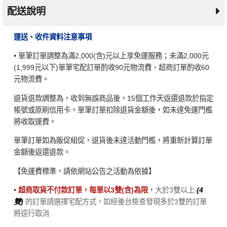
配送說明
運送、收件資料注意事項
• 單筆訂單調整為滿2,000(含)元以上享免運服務；未滿2,000元
(1,999元以下)單筆宅配訂單酌收90元物流費、超商訂單酌收60
元物流費。
退貨退款調整為，收到無誤商品後，15個工作天返還退款於指定
帳號或原刷信用卡。單筆訂單扣除退貨金額後，如未達免運門檻
將收取運費。
單筆訂單如為販促組促，退貨後未達活動門檻，將重新計算訂單
金額後返還退款。
【免運費標準，請依網站公告之活動為依據】
•
超商取貨不付款訂單，每單以3雙(含)為限
，
大於3雙以上
(4
雙)
的訂單請選擇宅配方式，如經後台檢查發現多於3雙的訂單
將逕行取消