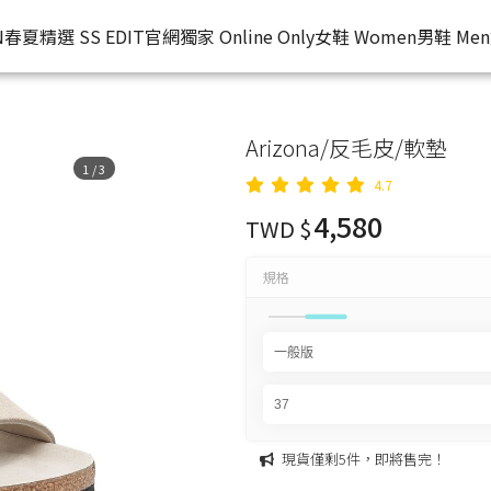
N
春夏精選 SS EDIT
官網獨家 Online Only
女鞋 Women
男鞋 Men
Arizona/反毛皮/軟墊
1
/
3
4.7
4,580
TWD $
規格
現貨僅剩5件，即將售完！