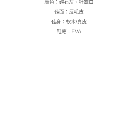
顏色：礦石灰、牡蠣白
鞋面：反毛皮
鞋身：軟木/真皮
鞋底：EVA
僅剩5件，即將售完！