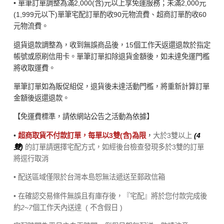
• 單筆訂單調整為滿2,000(含)元以上享免運服務；未滿2,000元
(1,999元以下)單筆宅配訂單酌收90元物流費、超商訂單酌收60
元物流費。
退貨退款調整為，收到無誤商品後，15個工作天返還退款於指定
帳號或原刷信用卡。單筆訂單扣除退貨金額後，如未達免運門檻
將收取運費。
單筆訂單如為販促組促，退貨後未達活動門檻，將重新計算訂單
金額後返還退款。
【免運費標準，請依網站公告之活動為依據】
•
超商取貨不付款訂單，每單以3雙(含)為限
，
大於3雙以上
(4
雙)
的訂單請選擇宅配方式，如經後台檢查發現多於3雙的訂單
將逕行取消
• 配送區域僅限於台灣本島恕無法遞送至郵政信箱
• 在確認交易條件無誤且有庫存後，『宅配』將於您付款完成後
約
2~7
個工作天內送達
( 不含假日 )