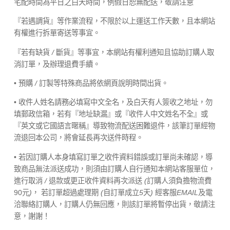
宅配時間為平日之白天時間，例假日恕無配送，敬請注意
『若遇調貨』等作業流程，不限於以上運送工作天數，且本網站
有權進行拆單寄送等事宜。
『若有缺貨
/
斷貨』等事宜，本網站有權利通知且協助訂購人取
消訂單，及辦理退費手續。
• 預購
/
訂製等特殊商品將依網頁說明時間出貨。
• 收件人姓名請務必填寫中文全名，及白天有人簽收之地址，勿
填郵政信箱，若有『地址缺漏』或『收件人中文姓名不全』或
『英文或它國語言暱稱』導致物流配送困難退件，該筆訂單經物
流退回本公司，將會延長再次送件時程。
• 若因訂購人本身填寫訂單之收件資料錯誤或訂單尚未確認，導
致商品無法派送成功，則須由訂購人自行通知本網站客服單位，
進行取消
/
退款或更正收件資料再次派送
(
訂購人須負擔物流費
90元
)
， 若訂單超過處理期
(
自訂單成立
5
天
)
經客服
EMAIL
及電
洽聯絡訂購人，訂購人仍無回應，則該訂單將暫停出貨，敬請注
意，謝謝！