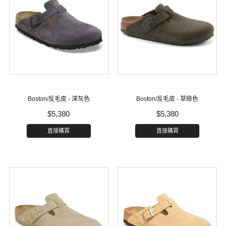
Boston/反毛皮 - 深灰色
Boston/反毛皮 - 草綠色
$5,380
$5,380
直接購買
直接購買