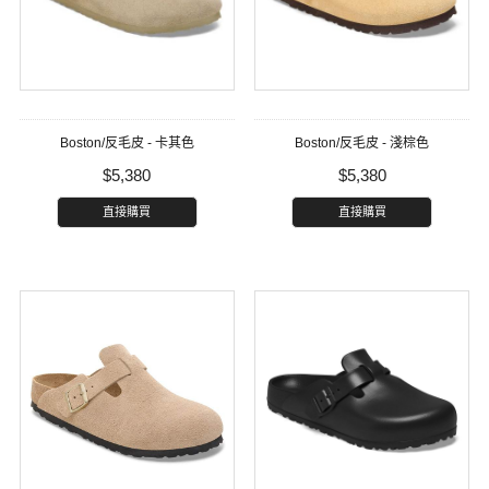
Boston/反毛皮 - 卡其色
Boston/反毛皮 - 淺棕色
$5,380
$5,380
直接購買
直接購買