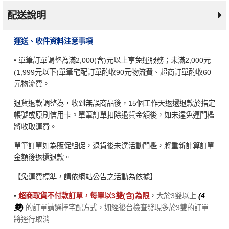
配送說明
運送、收件資料注意事項
• 單筆訂單調整為滿2,000(含)元以上享免運服務；未滿2,000元
(1,999元以下)單筆宅配訂單酌收90元物流費、超商訂單酌收60
元物流費。
退貨退款調整為，收到無誤商品後，15個工作天返還退款於指定
帳號或原刷信用卡。單筆訂單扣除退貨金額後，如未達免運門檻
將收取運費。
單筆訂單如為販促組促，退貨後未達活動門檻，將重新計算訂單
金額後返還退款。
【免運費標準，請依網站公告之活動為依據】
•
超商取貨不付款訂單，每單以3雙(含)為限
，
大於3雙以上
(4
雙)
的訂單請選擇宅配方式，如經後台檢查發現多於3雙的訂單
將逕行取消