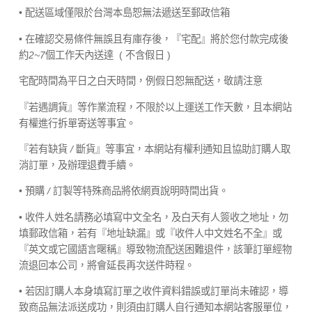
• 配送區域僅限於台灣本島恕無法遞送至郵政信箱
• 在確認交易條件無誤且有庫存後，『宅配』將於您付款完成後
約
2~7
個工作天內送達
( 不含假日 )
宅配時間為平日之白天時間，例假日恕無配送，敬請注意
『若遇調貨』等作業流程，不限於以上運送工作天數，且本網站
有權進行拆單寄送等事宜。
『若有缺貨
/
斷貨』等事宜，本網站有權利通知且協助訂購人取
消訂單，及辦理退費手續。
• 預購
/
訂製等特殊商品將依網頁說明時間出貨。
• 收件人姓名請務必填寫中文全名，及白天有人簽收之地址，勿
填郵政信箱，若有『地址缺漏』或『收件人中文姓名不全』或
『英文或它國語言暱稱』導致物流配送困難退件，該筆訂單經物
流退回本公司，將會延長再次送件時程。
• 若因訂購人本身填寫訂單之收件資料錯誤或訂單尚未確認，導
致商品無法派送成功，則須由訂購人自行通知本網站客服單位，