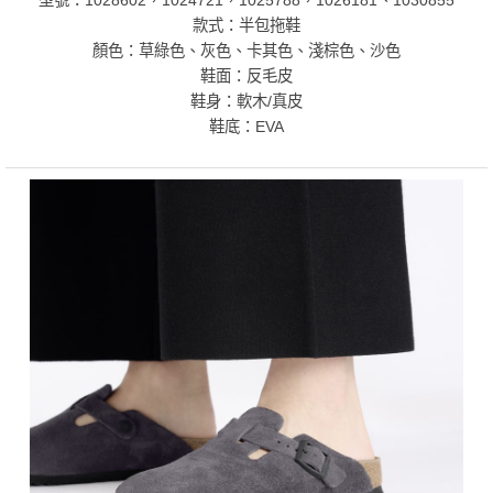
型號：1028602，1024721，1025788，1026181、1030855
款式：半包拖鞋
顏色：草綠色、灰色、卡其色、淺棕色、沙色
鞋面：反毛皮
鞋身：軟木/真皮
鞋底：EVA