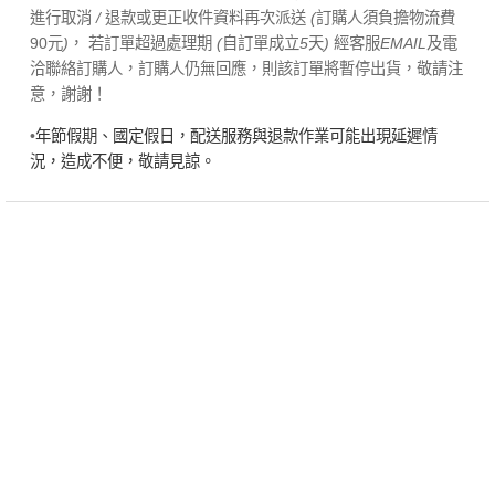
進行取消
/
退款或更正收件資料再次派送
(
訂購人須負擔物流費
90元
)
， 若訂單超過處理期
(
自訂單成立
5
天
)
經客服
EMAIL
及電
洽聯絡訂購人，訂購人仍無回應，則該訂單將暫停出貨，敬請注
意，謝謝！
•
年節假期、國定假日，配送服務與退款作業可能出現延遲情
況，造成不便，敬請見諒。