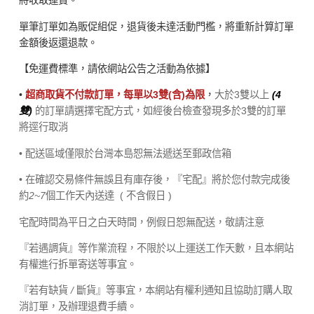
將收取運費。
單筆訂單如為販促組促，退貨後未達活動門檻，將重新計算訂單
金額後返還退款。
【免運費標準，請依網站公告之活動為依據】
•
超商取貨不付款訂單，每單以3雙(含)為限
，
大於3雙以上
(4
雙)
的訂單請選擇宅配方式，如經後台檢查發現多於3雙的訂單
將逕行取消
• 配送區域僅限於台灣本島恕無法遞送至郵政信箱
• 在確認交易條件無誤且有庫存後，『宅配』將於您付款完成後
約
2~7
個工作天內送達
( 不含假日 )
宅配時間為平日之白天時間，例假日恕無配送，敬請注意
『若遇調貨』等作業流程，不限於以上運送工作天數，且本網站
有權進行拆單寄送等事宜。
『若有缺貨
/
斷貨』等事宜，本網站有權利通知且協助訂購人取
消訂單，及辦理退費手續。