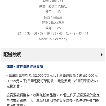
051731
型號：
款式：經典二條拖鞋
顏色：白色
鞋面：合成皮
鞋身：軟木/真皮
鞋底：
EVA
尺寸：
35
、
36
、
37
、
38、39、40
、
41、42、43
、
44
Made in Germany
配送說明
運送、收件資料注意事項
• 單筆訂單調整為滿2,000(含)元以上享免運服務；未滿2,000元
(1,999元以下)單筆宅配訂單酌收90元物流費、超商訂單酌收60
元物流費。
退貨退款調整為，收到無誤商品後，15個工作天返還退款於指定
帳號或原刷信用卡。單筆訂單扣除退貨金額後，如未達免運門檻