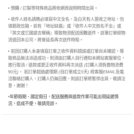
• 預購
/
訂製等特殊商品將依網頁說明時間出貨。
• 收件人姓名請務必填寫中文全名，及白天有人簽收之地址，勿
填郵政信箱，若有『地址缺漏』或『收件人中文姓名不全』或
『英文或它國語言暱稱』導致物流配送困難退件，該筆訂單經物
流退回本公司，將會延長再次送件時程。
• 若因訂購人本身填寫訂單之收件資料錯誤或訂單尚未確認，導
致商品無法派送成功，則須由訂購人自行通知本網站客服單位，
進行取消
/
退款或更正收件資料再次派送
(
訂購人須負擔物流費
90元
)
， 若訂單超過處理期
(
自訂單成立
5
天
)
經客服
EMAIL
及電
洽聯絡訂購人，訂購人仍無回應，則該訂單將暫停出貨，敬請注
意，謝謝！
•
年節假期、國定假日，配送服務與退款作業可能出現延遲情
況，造成不便，敬請見諒。