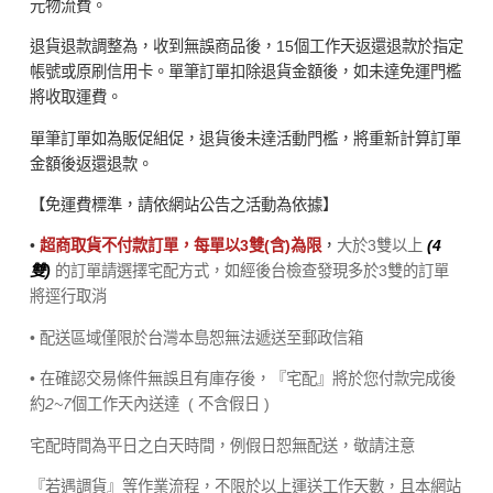
元物流費。
退貨退款調整為，收到無誤商品後，15個工作天返還退款於指定
帳號或原刷信用卡。單筆訂單扣除退貨金額後，如未達免運門檻
將收取運費。
單筆訂單如為販促組促，退貨後未達活動門檻，將重新計算訂單
金額後返還退款。
【免運費標準，請依網站公告之活動為依據】
•
超商取貨不付款訂單，每單以3雙(含)為限
，
大於3雙以上
(4
雙)
的訂單請選擇宅配方式，如經後台檢查發現多於3雙的訂單
將逕行取消
• 配送區域僅限於台灣本島恕無法遞送至郵政信箱
• 在確認交易條件無誤且有庫存後，『宅配』將於您付款完成後
約
2~7
個工作天內送達
( 不含假日 )
宅配時間為平日之白天時間，例假日恕無配送，敬請注意
『若遇調貨』等作業流程，不限於以上運送工作天數，且本網站