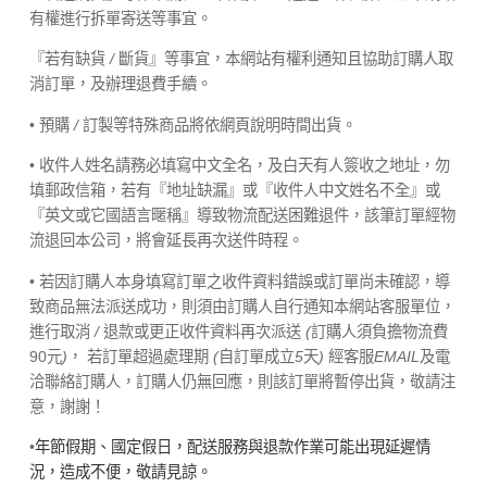
有權進行拆單寄送等事宜。
『若有缺貨
/
斷貨』等事宜，本網站有權利通知且協助訂購人取
消訂單，及辦理退費手續。
• 預購
/
訂製等特殊商品將依網頁說明時間出貨。
• 收件人姓名請務必填寫中文全名，及白天有人簽收之地址，勿
填郵政信箱，若有『地址缺漏』或『收件人中文姓名不全』或
『英文或它國語言暱稱』導致物流配送困難退件，該筆訂單經物
流退回本公司，將會延長再次送件時程。
• 若因訂購人本身填寫訂單之收件資料錯誤或訂單尚未確認，導
致商品無法派送成功，則須由訂購人自行通知本網站客服單位，
進行取消
/
退款或更正收件資料再次派送
(
訂購人須負擔物流費
90元
)
， 若訂單超過處理期
(
自訂單成立
5
天
)
經客服
EMAIL
及電
洽聯絡訂購人，訂購人仍無回應，則該訂單將暫停出貨，敬請注
意，謝謝！
•
年節假期、國定假日，配送服務與退款作業可能出現延遲情
況，造成不便，敬請見諒。