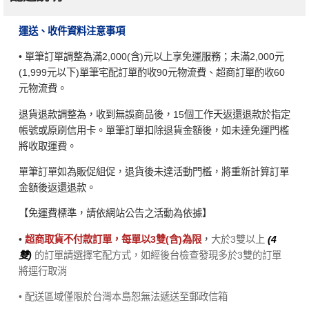
運送、收件資料注意事項
• 單筆訂單調整為滿2,000(含)元以上享免運服務；未滿2,000元
(1,999元以下)單筆宅配訂單酌收90元物流費、超商訂單酌收60
元物流費。
退貨退款調整為，收到無誤商品後，15個工作天返還退款於指定
帳號或原刷信用卡。單筆訂單扣除退貨金額後，如未達免運門檻
將收取運費。
單筆訂單如為販促組促，退貨後未達活動門檻，將重新計算訂單
金額後返還退款。
【免運費標準，請依網站公告之活動為依據】
•
超商取貨不付款訂單，每單以3雙(含)為限
，
大於3雙以上
(4
雙)
的訂單請選擇宅配方式，如經後台檢查發現多於3雙的訂單
將逕行取消
• 配送區域僅限於台灣本島恕無法遞送至郵政信箱