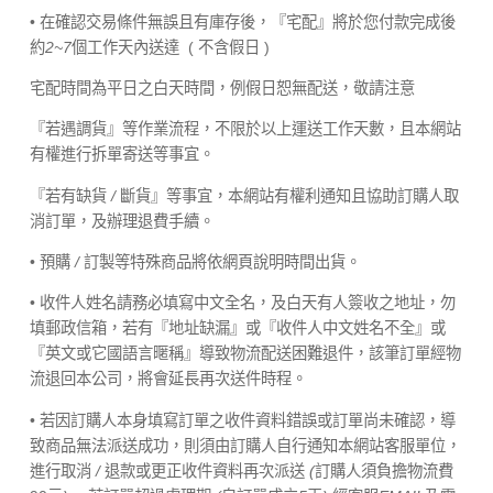
• 在確認交易條件無誤且有庫存後，『宅配』將於您付款完成後
約
2~7
個工作天內送達
( 不含假日 )
宅配時間為平日之白天時間，例假日恕無配送，敬請注意
『若遇調貨』等作業流程，不限於以上運送工作天數，且本網站
有權進行拆單寄送等事宜。
『若有缺貨
/
斷貨』等事宜，本網站有權利通知且協助訂購人取
消訂單，及辦理退費手續。
• 預購
/
訂製等特殊商品將依網頁說明時間出貨。
• 收件人姓名請務必填寫中文全名，及白天有人簽收之地址，勿
填郵政信箱，若有『地址缺漏』或『收件人中文姓名不全』或
『英文或它國語言暱稱』導致物流配送困難退件，該筆訂單經物
流退回本公司，將會延長再次送件時程。
• 若因訂購人本身填寫訂單之收件資料錯誤或訂單尚未確認，導
致商品無法派送成功，則須由訂購人自行通知本網站客服單位，
進行取消
/
退款或更正收件資料再次派送
(
訂購人須負擔物流費