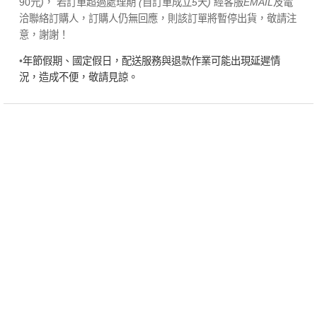
90元
)
， 若訂單超過處理期
(
自訂單成立
5
天
)
經客服
EMAIL
及電
洽聯絡訂購人，訂購人仍無回應，則該訂單將暫停出貨，敬請注
意，謝謝！
•
年節假期、國定假日，配送服務與退款作業可能出現延遲情
況，造成不便，敬請見諒。