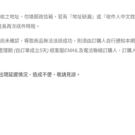
簽收之地址，勿填郵政信箱，若有『地址缺漏』或『收件人中文
延長再次送件時程。
單尚未確認，導致商品無法派送成功，則須由訂購人自行通知本
處理期
(
自訂單成立
5
天
)
經客服
EMAIL
及電洽聯絡訂購人，訂購
出現延遲情況，造成不便，敬請見諒。
t
客服中心 Customer Service