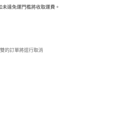
如未達免運門檻將收取運費。
3雙的訂單將逕行取消