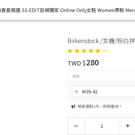
N
春夏精選 SS EDIT
官網獨家 Online Only
女鞋 Women
男鞋 Men
Birkenstock /女襪/粉白
4.7
280
TWD $
規格
M39-42
現貨僅剩1件，即將售完！