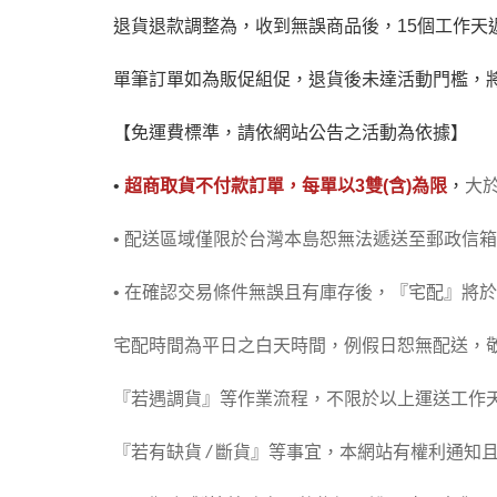
退貨退款調整為，收到無誤商品後，15個工作
單筆訂單如為販促組促，退貨後未達活動門檻，
【免運費標準，請依網站公告之活動為依據】
•
超商取貨不付款訂單，每單以3雙(含)為限
，
大
• 配送區域僅限於台灣本島恕無法遞送至郵政信箱
• 在確認交易條件無誤且有庫存後，『宅配』將
宅配時間為平日之白天時間，例假日恕無配送，
『若遇調貨』等作業流程，不限於以上運送工作
『若有缺貨
/
斷貨』等事宜，本網站有權利通知