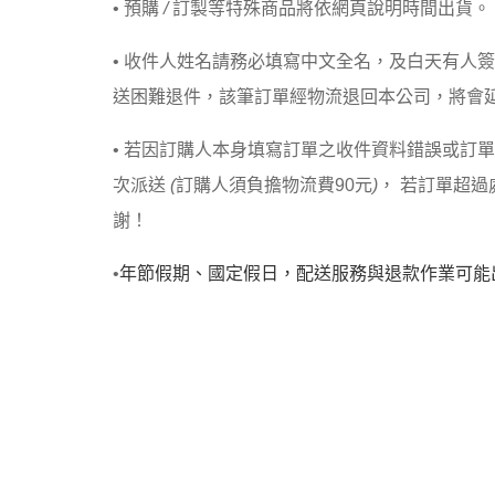
• 預購
/
訂製等特殊商品將依網頁說明時間出貨。
• 收件人姓名請務必填寫中文全名，及白天有人
送困難退件，該筆訂單經物流退回本公司，將會
• 若因訂購人本身填寫訂單之收件資料錯誤或訂
次派送
(
訂購人須負擔物流費90元
)
， 若訂單超過
謝！
•
年節假期、國定假日，配送服務與退款作業可能
聯絡我們 Contac