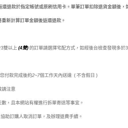
天返還退款於指定帳號或原刷信用卡。單筆訂單扣除退貨金額後，
將重新計算訂單金額後返還退款。
於3雙以上
(4雙)
的訂單請選擇宅配方式，如經後台檢查發現多於
於您付款完成後約
2~7
個工作天內送達
( 不含假日 )
敬請注意
天數，且本網站有權進行拆單寄送等事宜。
且協助訂購人取消訂單，及辦理退費手續。