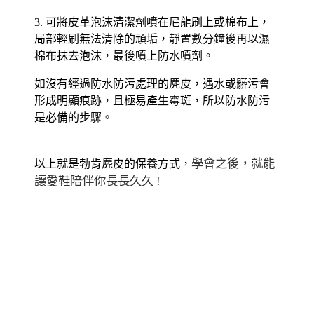
3. 可將皮革泡沫清潔劑噴在尼龍刷上或棉布上，
局部輕刷無法清除的頑垢，靜置數分鐘後再以濕
棉布抹去泡沫，最後噴上防水噴劑。
如沒有經過防水防污處理的麂皮，遇水或髒污會
形成明顯痕跡，且極易產生霉斑，所以防水防污
是必備的步驟。
學會之後，就能
以上就是勃肯麂皮的保養方式，
讓愛鞋陪伴你長長久久 !