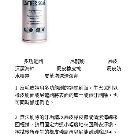
多功能刷 尼龍刷 麂皮
清潔海綿 麂皮橡皮擦 麂皮防
水噴霧 皮革泡沫清潔劑
1. 反毛皮請用多功能刷的銅絲刷面，牛巴戈則以
橡皮刷面或尼龍刷將表面的塵土或髒汙刷除，也
可同時抓起倒毛。
2. 無法刷除的汙垢請以麂皮橡皮擦或清潔海綿來
回輕拭，請用固定力道小幅度地來回刷去汙垢，
擦拭後所產生的橡皮殘屑再以尼龍刷刷除即可。